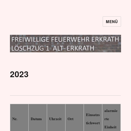
MENÜ
Löschzug I
2023
alarmie
Einsatzs
Nr.
Datum
Uhrzeit
Ort
rte
tichwort
Einheit