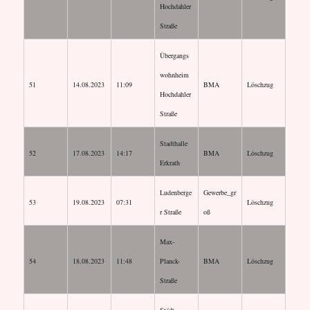
Hochdahler
Straße
Übergangs
wohnheim
51
14.08.2023
11:09
BMA
Löschzug
Hochdahler
Straße
Stadthalle
52
17.08.2023
14:17
BMA
Löschzug
Erkrath
Ludenberge
Gewerbe_gr
53
19.08.2023
07:31
Löschzug
r Straße
oß
Max-
54
18.08.2023
11:48
Planck-
BMA
Löschzug
Straße