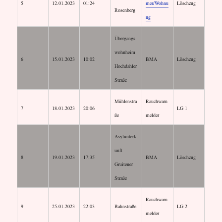
5
12.01.2023
01:24
mer/Wohnu
Löschzug
Rosenberg
ng
Übergangs
wohnheim
6
15.01.2023
10:02
BMA
Löschzug
Hochdahler
Straße
Mühlenstra
Rauchwarn
7
18.01.2023
20:06
LG 1
ße
melder
Asylunterk
unft
8
19.01.2023
17:35
BMA
Löschzug
Gruitener
Straße
Rauchwarn
9
25.01.2023
22:03
Bahnstraße
LG 2
melder