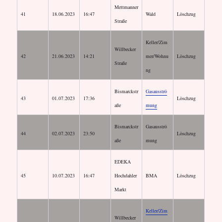
Mettmanner
41
18.06.2023
16:47
Wald
Löschzug
Straße
Keller/Zim
Willbecker
42
21.06.2023
14:21
mer/Wohnu
Löschzug
Straße
ng
Bismarckstr
Gasausströ
43
01.07.2023
17:36
Löschzug
aße
mung
Bismarckstr
Gasausströ
44
02.07.2023
23:50
Löschzug
aße
mung
EDEKA
45
10.07.2023
16:47
Hochdahler
BMA
Löschzug
Markt
Keller/Zim
Willbecker