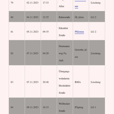
79
02.11.2023
17:33
Löschzug
Allee
um
80
04.11.2023
12:35
Bahnstraße
Öl_klein
LG 2
Erkrather
81
05.11.2023
09:35
PKlemm
LG 2
Straße
Niermanns
Gewerbe_kl
82
07.11.2023
04:20
weg Fa.
Löschzug
ein
Aldi
Übergangs
wohnheim
83
07.11.2023
20:48
BMA
Löschzug
Hochdahler
Straße
Willbecker
84
09.11.2023
18:15
PSpring
LG 1
Straße