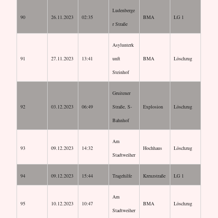
Ludenberge
90
26.11.2023
02:35
BMA
LG 1
r Straße
Asylunterk
91
27.11.2023
13:41
unft
BMA
Löschzug
Steinhof
Gruitener
92
03.12.2023
06:49
Straße, S-
Explosion
Löschzug
Bahnhof
Am
93
09.12.2023
14:32
Hochhaus
Löschzug
Stadtweiher
94
09.12.2023
15:44
Tragehilfe
Kreuzstraße
LG 1
Am
95
10.12.2023
10:47
BMA
Löschzug
Stadtweiher