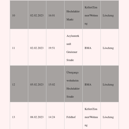
Keller/Zim
Hochdahler
10
02.02.2023
16:01
mer/Wohnu
Löschzug
Markt
ng
Asylunterk
unft
11
02.02.2023
19:51
BMA
Löschzug
Gruitener
Straße
Übergangs
wohnheim
12
05.02.2023
15:02
BMA
Löschzug
Hochdahler
Straße
Keller/Zim
13
08.02.2023
14:24
Feldhof
mer/Wohnu
Löschzug
ng