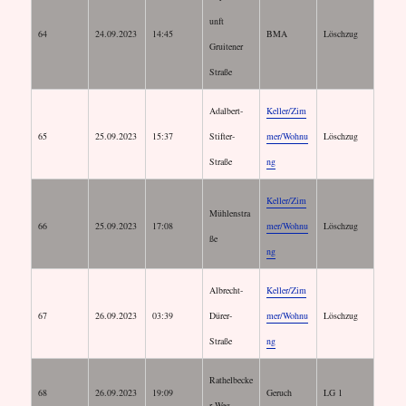
unft
64
24.09.2023
14:45
BMA
Löschzug
Gruitener
Straße
Adalbert-
Keller/Zim
65
25.09.2023
15:37
Stifter-
mer/Wohnu
Löschzug
Straße
ng
Keller/Zim
Mühlenstra
66
25.09.2023
17:08
mer/Wohnu
Löschzug
ße
ng
Albrecht-
Keller/Zim
67
26.09.2023
03:39
Dürer-
mer/Wohnu
Löschzug
Straße
ng
Rathelbecke
68
26.09.2023
19:09
Geruch
LG 1
r Weg