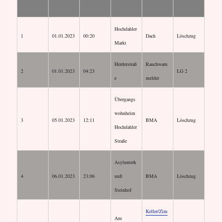
Hochdahler
1
01.01.2023
00:20
Dach
Löschzug
Markt
Herderstraß
Rauchwarn
2
01.01.2023
04:23
LG 2
e
melder
Übergangs
wohnheim
3
05.01.2023
12:11
BMA
Löschzug
Hochdahler
Straße
Asylunterk
4
06.01.2023
23:06
unft
BMA
Löschzug
Steinhof
Keller/Zim
Am