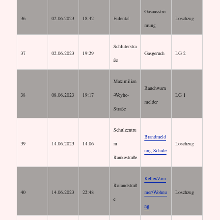
Gasausströ
36
02.06.2023
18:42
Eulental
Löschzug
mung
Schlüterstra
37
02.06.2023
19:29
Gasgeruch
LG 2
ße
Maximilian
Rauchwarn
38
08.06.2023
19:17
-Weyhe-
LG 1
melder
Straße
Schulzentru
Brandmeld
39
14.06.2023
14:06
m
Löschzug
ung Schule
Rankestraße
Keller/Zim
Rolandstraß
40
14.06.2023
22:48
mer/Wohnu
Löschzug
e
ng