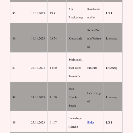
Am
Rauchwarn
85
10.11.2023
19:41
LG 1
Brockerberg
melder
Keller/Zim
86
16.11.2023
03:54
Kreuzstraße
mer/Wohnu
Löschzug
ng
Schimmelb
87
23.11.2023
14:20
usch Total-
Einsturz
Löschzug
Tankstelle
Max-
Gewerbe_gr
88
24.11.2023
11:50
Planck-
Löschzug
oß
Straße
Ludenberge
89
25.11.2023
01:07
BMA
LG 1
r Straße