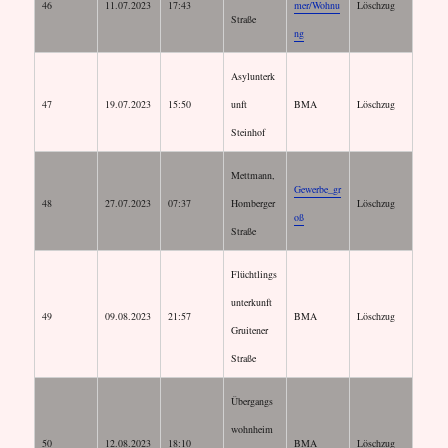
46
11.07.2023
17:43
mer/Wohnu
Löschzug
Straße
ng
Asylunterk
47
19.07.2023
15:50
unft
BMA
Löschzug
Steinhof
Mettmann,
Gewerbe_gr
48
27.07.2023
07:37
Homberger
Löschzug
oß
Straße
Flüchtlings
unterkunft
49
09.08.2023
21:57
BMA
Löschzug
Gruitener
Straße
Übergangs
wohnheim
50
12.08.2023
18:10
BMA
Löschzug