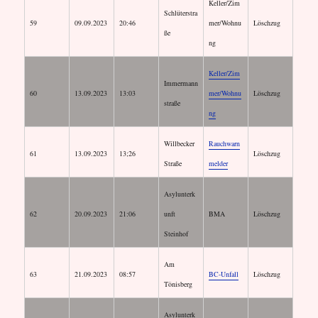
Keller/Zim
Schlüterstra
59
09.09.2023
20:46
mer/Wohnu
Löschzug
ße
ng
Keller/Zim
Immermann
60
13.09.2023
13:03
mer/Wohnu
Löschzug
straße
ng
Willbecker
Rauchwarn
61
13.09.2023
13;26
Löschzug
Straße
melder
Asylunterk
62
20.09.2023
21:06
unft
BMA
Löschzug
Steinhof
Am
63
21.09.2023
08:57
BC-Unfall
Löschzug
Tönisberg
Asylunterk