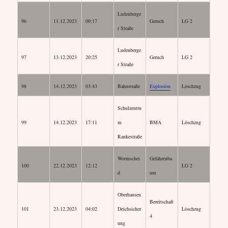
Ludenberge
96
11.12.2023
00:17
Geruch
LG 2
r Straße
Ludenberge
97
13.12.2023
20:25
Geruch
LG 2
r Straße
98
14.12.2023
03:43
Bahnstraße
Explosion
Löschzug
Schulzentru
99
14.12.2023
17:11
m
BMA
Löschzug
Rankestraße
Wormschei
Gefahrenba
100
22.12.2023
12:12
LG 2
d
um
Oberhausen
Bereitschaft
101
23.12.2023
04:02
Deichsicher
Löschzug
4
ung