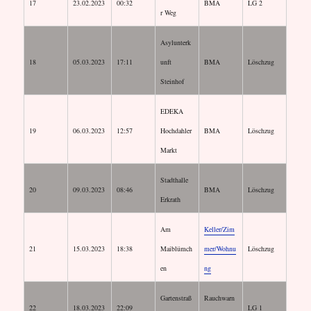
17
23.02.2023
00:32
BMA
LG 2
r Weg
Asylunterk
18
05.03.2023
17:11
unft
BMA
Löschzug
Steinhof
EDEKA
19
06.03.2023
12:57
Hochdahler
BMA
Löschzug
Markt
Stadthalle
20
09.03.2023
08:46
BMA
Löschzug
Erkrath
Am
Keller/Zim
21
15.03.2023
18:38
Maiblümch
mer/Wohnu
Löschzug
en
ng
Gartenstraß
Rauchwarn
22
18.03.2023
22:09
LG 1