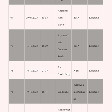
Altenheim
69
29.09.2023
15:53
Haus
BMA
Löschzug
Bavier
Asylunterk
unft
70
15.10.2023
18:29
BMA
Löschzug
Gruitener
Straße
Am
71
16.10.2023
21:37
P Tür
Löschzug
Brockerberg
Keller/Zim
72
19.10.2023
18:41
Waldstraße
mer/Wohnu
Löschzug
ng
Rathelbecke