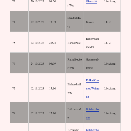
73
20.10.2023
09:50
Ölaustritt
Löschzug
r Weg
Stindertalw
74
22.10.2023
13:33
Geruch
LG 2
eg
Rauchwarn
75
22.10.2023
21:23
Bahnstraße
LG 2
melder
Rathelbecke
Gasausströ
76
24.10.2023
08:09
Löschzug
r Weg
mung
Keller/Zim
Eichendorff
77
02.11.2023
15:10
mer/Wohnu
Löschzug
weg
ng
Falkenstraß
Gefahrenba
78
02.11.2023
17:10
Löschzug
e
um
Bergische
Gefahrenba