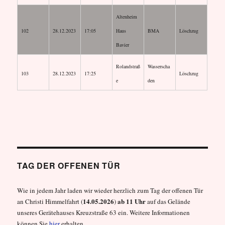
Altenheim
102
28.12.2023
17:05
Haus
BMA
Löschzug
Bavier
Rolandstraß
Wasserscha
103
28.12.2023
17:25
Löschzug
e
den
TAG DER OFFENEN TÜR
Wie in jedem Jahr laden wir wieder herzlich zum Tag der offenen Tür
14.05.2026
ab 11 Uhr
an Christi Himmelfahrt (
)
auf das Gelände
unseres Gerätehauses Kreuzstraße 63 ein. Weitere Informationen
können Sie
hier
erhalten.