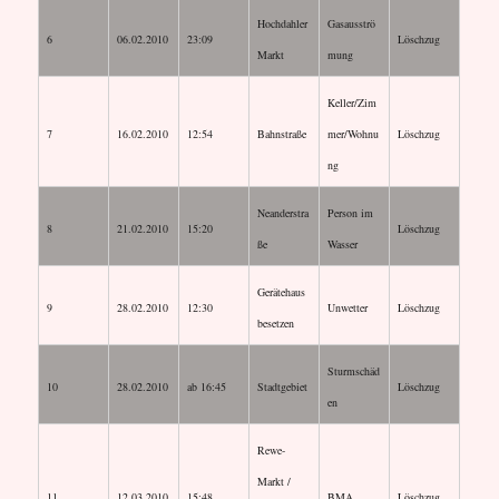
Hochdahler
Gasausströ
6
06.02.2010
23:09
Löschzug
Markt
mung
Keller/Zim
7
16.02.2010
12:54
Bahnstraße
mer/Wohnu
Löschzug
ng
Neanderstra
Person im
8
21.02.2010
15:20
Löschzug
ße
Wasser
Gerätehaus
9
28.02.2010
12:30
Unwetter
Löschzug
besetzen
Sturmschäd
10
28.02.2010
ab 16:45
Stadtgebiet
Löschzug
en
Rewe-
Markt /
11
12.03.2010
15:48
BMA
Löschzug