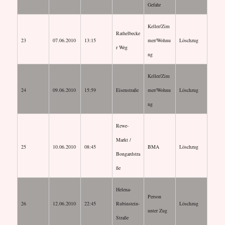
Gefahr
Keller/Zim
Rathelbecke
23
07.06.2010
13:15
mer/Wohnu
Löschzug
r Weg
ng
Keller/Zim
24
09.06.2010
15:59
Eisenstraße
mer/Wohnu
Löschzug
ng
Rewe-
Markt /
25
10.06.2010
08:45
BMA
Löschzug
Bongardstra
ße
Helena-
Person
26
12.06.2010
22:45
Rubinstein-
Löschzug
unter Zug
Straße