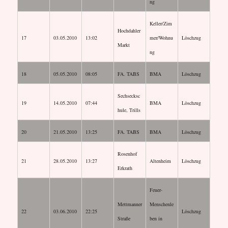
ng
Keller/Zim
Hochdahler
17
03.05.2010
13:02
mer/Wohnu
Löschzug
Markt
ng
18
05.05.2010
08:05
FA. TABS
BMA
Löschzug
Sechsecksc
19
14.05.2010
07:44
BMA
Löschzug
hule, Trills
20
21.05.2010
13:25
FA. TABS
BMA
Löschzug
Rosenhof
21
28.05.2010
13:27
Altenheim
Löschzug
Erkrath
Feuer-
Mettmanner
Menschenle
22
03.06.2010
22:25
Löschzug
Straße
ben in