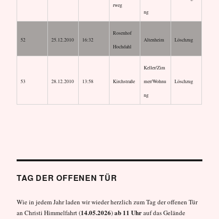
rweg
ng
Rosenhof
52
25.12.2010
16:32
Altenheim
Löschzug
Hochdahl
Keller/Zim
53
28.12.2010
13:58
Kirchstraße
mer/Wohnu
Löschzug
ng
TAG DER OFFENEN TÜR
Wie in jedem Jahr laden wir wieder herzlich zum Tag der offenen Tür
14.05.2026
ab 11 Uhr
an Christi Himmelfahrt (
)
auf das Gelände