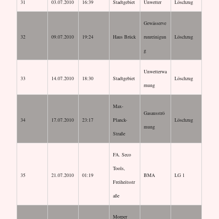
31
03.07.2010
16:39
Stadtgebiet
Unwetter
Löschzug
Gewässerve
32
09.07.2010
19:24
Haus Brück
runreinigun
Löschzug
g
Unwetterwa
33
14.07.2010
18:30
Stadtgebiet
Löschzug
rnung
Max-
Gasausströ
34
17.07.2010
23:17
Planck-
Löschzug
mung
Straße
FA. Seco
Tools,
35
21.07.2010
01:19
BMA
LG 1
Freiheitsstr
aße
Morper