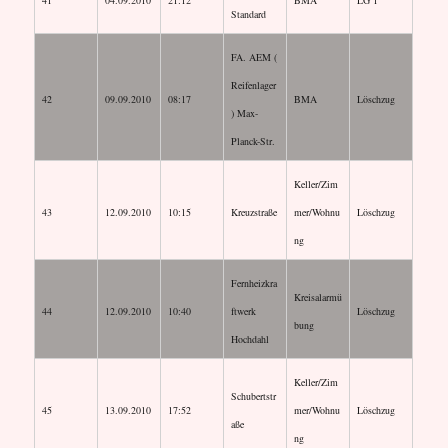
41
04.09.2010
21:12
BMA
LG 1
Standard
FA. AEM (
Reifenlager
42
09.09.2010
08:17
BMA
Löschzug
) Max-
Planck-Str.
Keller/Zim
43
12.09.2010
10:15
Kreuzstraße
mer/Wohnu
Löschzug
ng
Fernheizkra
Kreisalarmü
44
12.09.2010
10:40
ftwerk
Löschzug
bung
Hochdahl
Keller/Zim
Schubertstr
45
13.09.2010
17:52
mer/Wohnu
Löschzug
aße
ng