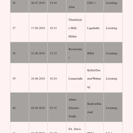
36
26.07.2010
19:10
GSG 1
Löschzug
Allee
Überörtlich
37
17.08.2010
10:15
e Hilfe
Lagerhalle
Löschzug
Hilden
Baviercente
38
23.08.2010
15:15
BMA
Löschzug
r
Keller/Zim
39
24.08.2010
10:24
Lenaustraße
mer/Wohnu
Löschzug
ng
Albert-
Kraftstoffau
40
02.09.2010
07:47
Einstein-
Löschzug
slauf
Straße
FA. Davis-