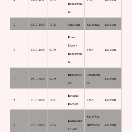
Bongardstra
ße
12
15.03.2010
13:26
Ottostraße
Kellerbrand
Löschzug
Rewe-
Markt /
13
18.03.2010
07:55
BMA
Löschzug
Bongardstra
ße
Bismarckstr
Gebäudebra
14
19.03.2010
02:55
Löschzug
aße
nd
Rosenhof
15
01.04.2010
19:54
BMA
Löschzug
Hochdahl
Keller/Zim
Kattendahle
16
07.04.2010
10:47
mer/Wohnu
Löschzug
r Straße