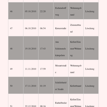
Eichendorff
Wohnungsb
46
05.10.2010
22:20
Löschzug
weg
rand
Zimmerbra
47
06.10.2010
06:54
Kreuzstraße
Löschzug
nd
Am
Keller/Zim
48
19.10.2010
17:43
Schimmels
mer/Wohnu
Löschzug
kämpchen
ng
Mozartstraß
Wohnungsb
49
11.11.2010
17:59
Löschzug
e
rand
Schildsheid
50
17.11.2010
01:19
Kellerbrand
Löschzug
er Straße
Keller/Zim
Rathelbecke
51
22.12.2010
08:16
mer/Wohnu
Löschzug