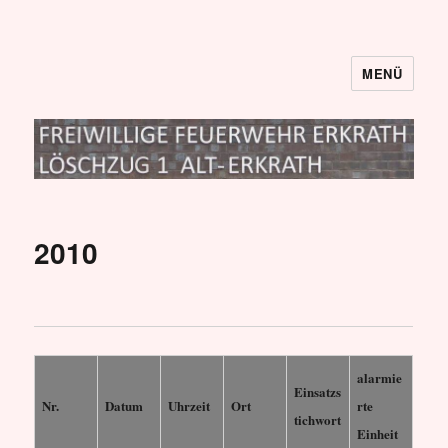
MENÜ
Löschzug I
2010
alarmie
Einsatzs
Nr.
Datum
Uhrzeit
Ort
rte
tichwort
Einheit