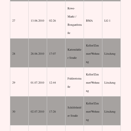
Rewe-
Markt /
27
13.06.2010
02:26
BMA
LG 1
Bongardstra
ße
Keller/Zim
Kattendahle
28
28.06.2010
17:07
mer/Wohnu
Löschzug
r Straße
ng
Keller/Zim
Fuhlrottstra
29
01.07.2010
12:44
mer/Wohnu
Löschzug
ße
ng
Keller/Zim
Schildsheid
30
02.07.2010
17:26
mer/Wohnu
Löschzug
er Straße
ng