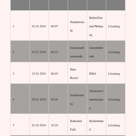
Keller/Zim
Neanderstra
1
01.01.2010
00:07
mer/Wohnu
Löschzug
ße
ng
Schimmelb
Gewerbebet
2
07.01.2010
08:23
Löschzug
uschstraße
rieb
Haus
3
15.01.2010
06:05
BMA
Löschzug
Bavier
Gewässerve
Stindertalw
4
28.01.2010
02:04
runreinigun
Löschzug
eg
g
Kalkumer
Küchenbran
5
01.02.2010
10:10
Löschzug
Feld
d